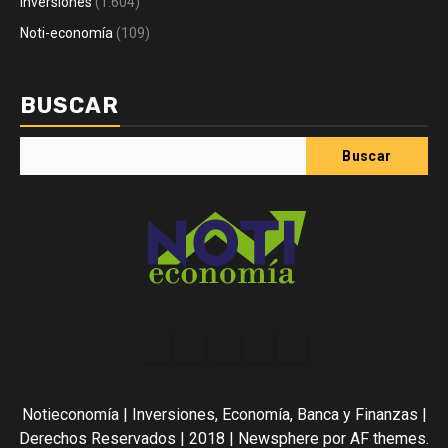
Inversiones
(1.604)
Noti-economía
(109)
BUSCAR
Buscar
Acerca
Contact
Home
Home
Inicio
de
2
3
Noti-
Notieconomía | Inversiones, Economía, Banca y Finanzas |
economía
Derechos Reservados | 2018
|
Newsphere
por AF themes.