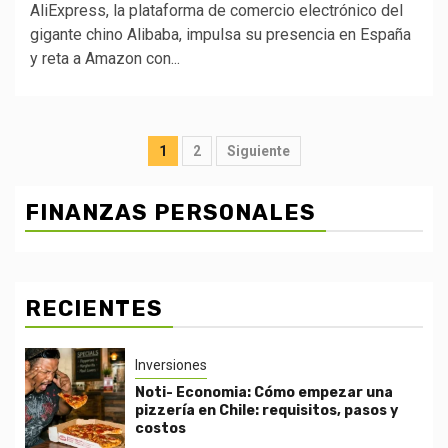
AliExpress, la plataforma de comercio electrónico del
gigante chino Alibaba, impulsa su presencia en España
y reta a Amazon con...
Posts
1
2
Siguiente
pagination
FINANZAS PERSONALES
RECIENTES
Inversiones
Noti- Economia: Cómo empezar una
pizzería en Chile: requisitos, pasos y
costos