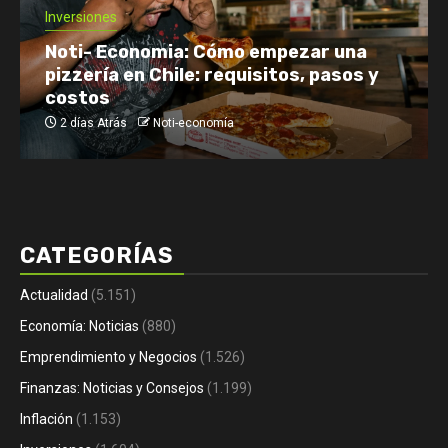
Economía: Noticias
Emprendimiento y Negocios
Finanzas: Noticias y Consejos
Inversiones
Netflix enfrenta el reto de retener a
su audiencia
2 días Atrás
Noti-economía
CATEGORÍAS
Actualidad
(5.151)
Economía: Noticias
(880)
Emprendimiento y Negocios
(1.526)
Finanzas: Noticias y Consejos
(1.199)
Inflación
(1.153)