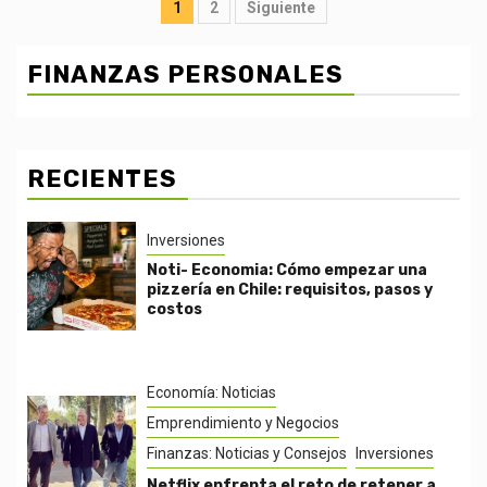
Posts
1
2
Siguiente
pagination
FINANZAS PERSONALES
RECIENTES
Inversiones
Noti- Economia: Cómo empezar una
pizzería en Chile: requisitos, pasos y
costos
Economía: Noticias
Emprendimiento y Negocios
Finanzas: Noticias y Consejos
Inversiones
Netflix enfrenta el reto de retener a