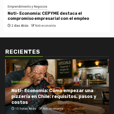
Emprendimiento y Negocios
Noti- Economia: CEPYME destaca el
compromiso empresarial con el empleo
2 días Atrás
Noti-economía
RECIENTES
Economía: Noticias
Emprendimiento y Negocios
Finanzas: Noticias y Consejos
Inversiones
Netflix enfrenta el reto de retener a
su audiencia
18 horas Atrás
Noti-economía