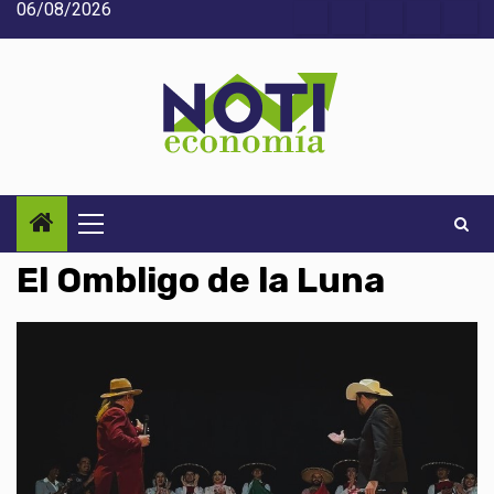
06/08/2026
Saltar
Acerca
Contact
Home
Home
Inic
al
de
2
3
contenido
Noti-
economía
Menú
principal
El Ombligo de la Luna