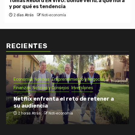
Tomás Rebord EN VIVO: dónde verlo, a qué hora
y por qué es tendencia
2 días Atrás
Noti-economía
RECIENTES
Economía: Noticias
Emprendimiento y Negocios
Finanzas: Noticias y Consejos
Inversiones
Netflix enfrenta el reto de retener a
su audiencia
2 horas Atrás
Noti-economía