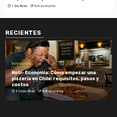
1 día Atrás
Noti-economía
RECIENTES
Inversiones
Noti- Economia: Cómo empezar una
pizzería en Chile: requisitos, pasos y
costos
9 horas Atrás
Noti-economía