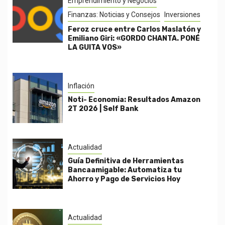
Emprendimiento y Negocios
Finanzas: Noticias y Consejos
Inversiones
Feroz cruce entre Carlos Maslatón y
Emiliano Giri: «GORDO CHANTA. PONÉ
LA GUITA VOS»
Inflación
Noti- Economia: Resultados Amazon
2T 2026 | Self Bank
Actualidad
Guía Definitiva de Herramientas
Bancaamigable: Automatiza tu
Ahorro y Pago de Servicios Hoy
Actualidad