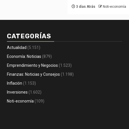
3 días Atrás
Noti-economía
CATEGORÍAS
Actualidad
(5.151)
Economía: Noticias
(879)
Econ
Emprendimiento y Negocios
(1.523)
Fina
Finanzas: Noticias y Consejos
(1.198)
Emprendimiento y Negocios
Fer
Inflación
(1.153)
Noti- Economia: Guía para que un
Em
Inversiones
(1.602)
autónomo se vaya de vacaciones
LA
2 días Atrás
Noti-economía
3 
Noti-economía
(109)