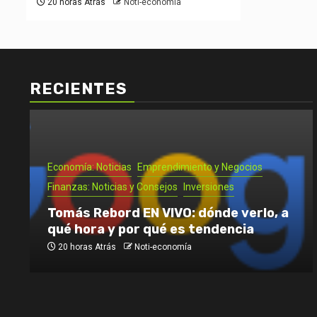
20 horas Atrás
Noti-economía
RECIENTES
Economía: Noticias
Emprendimiento y Negocios
Finanzas: Noticias y Consejos
Inversiones
Tomás Rebord EN VIVO: dónde verlo, a
qué hora y por qué es tendencia
20 horas Atrás
Noti-economía