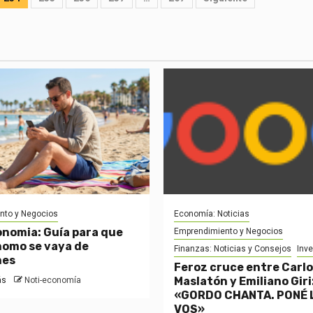
nto y Negocios
Economía: Noticias
onomia: Guía para que
Emprendimiento y Negocios
omo se vaya de
Finanzas: Noticias y Consejos
Inv
nes
Feroz cruce entre Carl
Maslatón y Emiliano Giri
ás
Noti-economía
«GORDO CHANTA. PONÉ 
VOS»