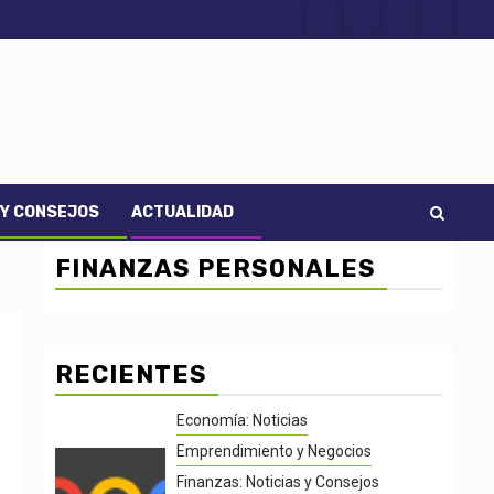
Acerca
Contact
Home
Home
Inicio
de
2
3
Noti-
economía
 Y CONSEJOS
ACTUALIDAD
FINANZAS PERSONALES
RECIENTES
Economía: Noticias
Emprendimiento y Negocios
Finanzas: Noticias y Consejos