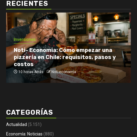
RECIENTES
Economía: Noticias
Emprendimiento y Negocios
Finanzas: Noticias y Consejos
Inversiones
Netflix enfrenta el reto de retener a
su audiencia
12 horas Atrás
Noti-economía
CATEGORÍAS
Actualidad
(5.151)
Economía: Noticias
(880)