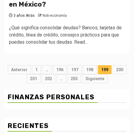
en México?
3 años Atrás
Noti-economía
¿Qué significa consolidar deudas? Bancos, tarjetas de
crédito, línea de crédito, consejos prácticos para que
puedas consolidar tus deudas. Read...
Posts
Anterior
1
…
196
197
198
199
200
pagination
201
202
…
255
Siguiente
FINANZAS PERSONALES
RECIENTES