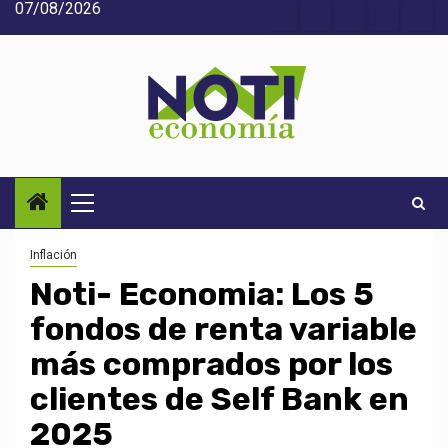
07/08/2026
Saltar
Acerca
Contact
Home
Home
Inic
al
de
2
3
contenido
Noti-
economía
Menú
principal
Inflación
Noti- Economia: Los 5
fondos de renta variable
más comprados por los
clientes de Self Bank en
2025