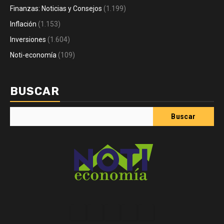
Finanzas: Noticias y Consejos
(1.199)
Inflación
(1.153)
Inversiones
(1.604)
Noti-economía
(109)
BUSCAR
Buscar
Acerca
Contact
Home
Home
Inicio