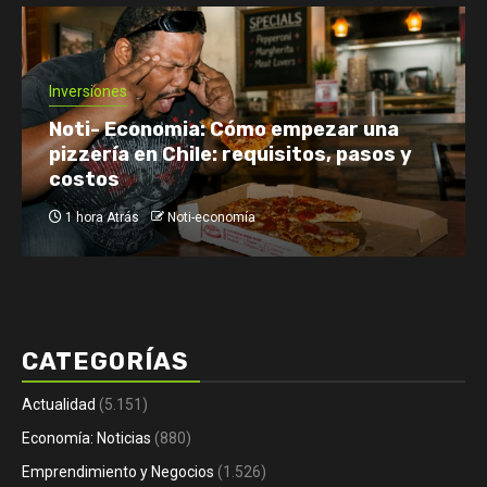
Economía: Noticias
Emprendimiento y Negocios
Finanzas: Noticias y Consejos
Inversiones
Netflix enfrenta el reto de retener a
su audiencia
4 horas Atrás
Noti-economía
CATEGORÍAS
Actualidad
(5.151)
Economía: Noticias
(880)
Emprendimiento y Negocios
(1.526)