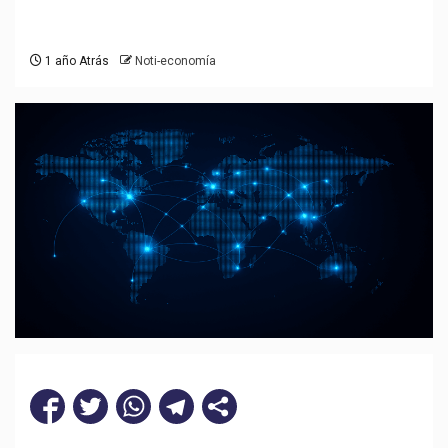
1 año Atrás
Noti-economía