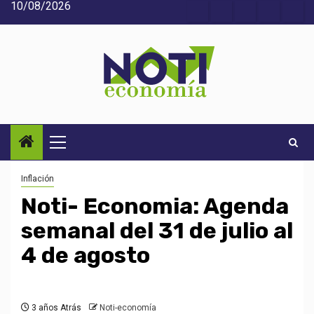
10/08/2026
Saltar
Acerca
Contact
Home
Home
Inic
al
de
2
3
contenido
Noti-
economía
Menú
principal
Inflación
Noti- Economia: Agenda
semanal del 31 de julio al
4 de agosto
3 años Atrás
Noti-economía