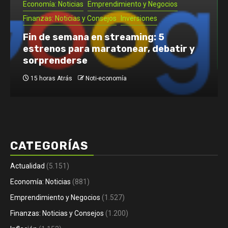
Inversiones
Noti- Economia: Cómo empezar una
pizzería en Chile: requisitos, pasos y
costos
3 días Atrás
Noti-economía
CATEGORÍAS
Actualidad
(5.151)
Economía: Noticias
(881)
Emprendimiento y Negocios
(1.527)
Finanzas: Noticias y Consejos
(1.200)