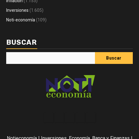
Inflación
(1.153)
Inversiones
(1.605)
Noti-economía
(109)
BUSCAR
Buscar
Acerca
Contact
Home
Home
Inicio
de
2
3
Noti-
Notieconomía | Inversiones, Economía, Banca y Finanzas |