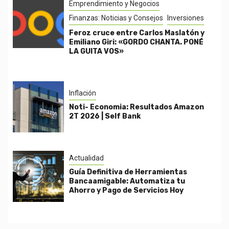
Emprendimiento y Negocios
Finanzas: Noticias y Consejos
Inversiones
Feroz cruce entre Carlos Maslatón y
Emiliano Giri: «GORDO CHANTA. PONÉ
LA GUITA VOS»
Inflación
Noti- Economia: Resultados Amazon
2T 2026 | Self Bank
Actualidad
Guía Definitiva de Herramientas
Bancaamigable: Automatiza tu
Ahorro y Pago de Servicios Hoy