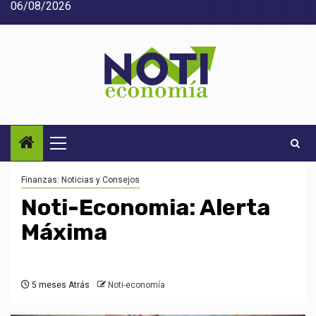
06/08/2026
Saltar
Acerca
Contact
Home
Home
Inic
al
de
2
3
contenido
Noti-
economía
Menú
principal
Finanzas: Noticias y Consejos
Noti-Economia: Alerta
Máxima
5 meses Atrás
Noti-economía