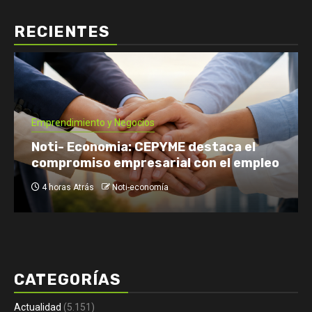
RECIENTES
Economía: Noticias
E
Finanzas: Noticias y 
o y Negocios
nomia: CEPYME destaca el
Tomás Rebord E
o empresarial con el empleo
qué hora y por
Noti-economía
1 día Atrás
Noti-
CATEGORÍAS
Actualidad
(5.151)