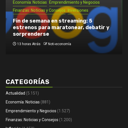
 y Negocios
siones
Inversiones
ing: 5
Noti- Economia: Cómo empez
r, debatir y
pizzería en Chile: requisitos,
costos
2 días Atrás
Noti-economía
CATEGORÍAS
Actualidad
(5.151)
Economía: Noticias
(881)
Emprendimiento y Negocios
(1.527)
Finanzas: Noticias y Consejos
(1.200)