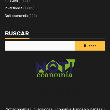
Inflación
(1.153)
Inversiones
(1.605)
Noti-economía
(109)
BUSCAR
Buscar
Acerca
Contact
Home
Home
Inicio
de
2
3
Noti-
Notieconomía | Inversiones, Economía, Banca y Finanzas |