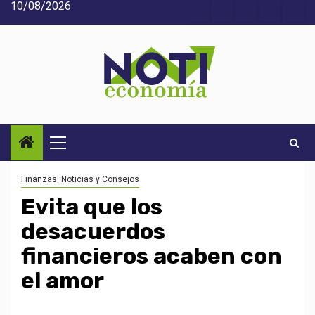
10/08/2026
Saltar
Acerca
Contact
Home
Home
Inic
al
de
2
3
contenido
Noti-
economía
Menú
principal
Finanzas: Noticias y Consejos
Evita que los
desacuerdos
financieros acaben con
el amor