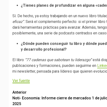
¿Tienes planes de profundizar en alguna «caden
Sí. De hecho, ya estoy trabajando en un nuevo libro titul
eficaz”
. Será el complemento perfecto: si el primer libro 
dará herramientas prácticas para avanzar. Además, tengo
posiblemente, una serie de podcasts centrados en casos r
¿Dónde pueden conseguir tu libro y dónde pueden
y desarrollo profesional?
El libro
“77 cadenas que sabotean tu liderazgo”
está dis
publicaciones y formaciones, pueden seguirme en
Linke
mi newsletter, pensada para líderes que quieren evolucio
Ver fuente
Post
Anterior
Noti- Economia: Informe cierre de mercados 1 de juli
navigation
2025