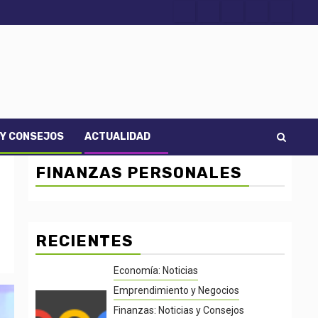
Acerca
Contact
Home
Home
Inicio
de
2
3
Noti-
economía
 Y CONSEJOS
ACTUALIDAD
FINANZAS PERSONALES
RECIENTES
Economía: Noticias
Emprendimiento y Negocios
Finanzas: Noticias y Consejos