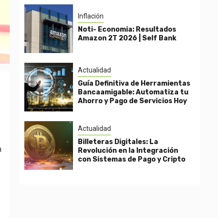
Inflación
Noti- Economia: Resultados
Amazon 2T 2026 | Self Bank
Actualidad
Guía Definitiva de Herramientas
Bancaamigable: Automatiza tu
Ahorro y Pago de Servicios Hoy
Actualidad
Billeteras Digitales: La
a
Revolución en la Integración
con Sistemas de Pago y Cripto