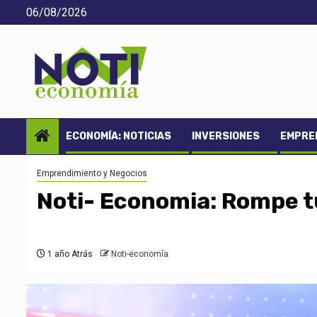
Saltar
06/08/2026
al
contenido
ECONOMÍA: NOTICIAS
INVERSIONES
EMPREN
Emprendimiento y Negocios
Noti- Economia: Rompe tu
1 año Atrás
Noti-economía