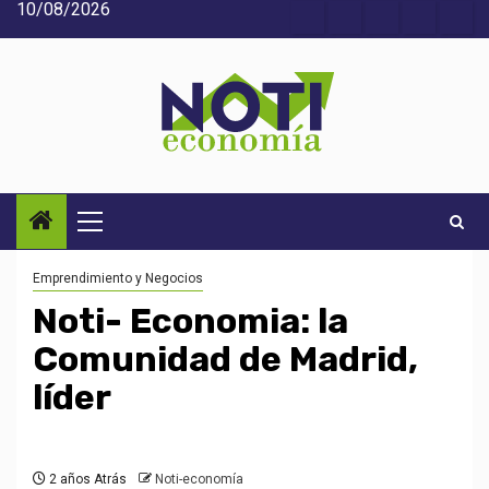
10/08/2026
Saltar
Acerca
Contact
Home
Home
Inic
al
de
2
3
contenido
Noti-
economía
Menú
principal
Emprendimiento y Negocios
Noti- Economia: la
Comunidad de Madrid,
líder
2 años Atrás
Noti-economía