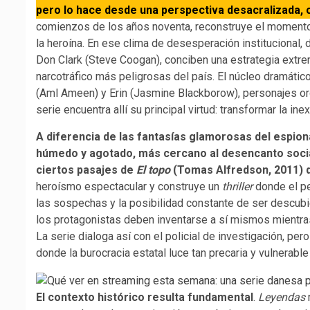
pero lo hace desde una perspectiva desacralizada, c
comienzos de los años noventa, reconstruye el momento e
la heroína. En ese clima de desesperación institucional
Don Clark (Steve Coogan), conciben una estrategia extrema
narcotráfico más peligrosas del país. El núcleo dramátic
(Aml Ameen) y Erin (Jasmine Blackborow), personajes ord
serie encuentra allí su principal virtud: transformar la 
A diferencia de las fantasías glamorosas del espion
húmedo y agotado, más cercano al desencanto soci
ciertos pasajes de
El topo
(Tomas Alfredson, 2011) q
heroísmo espectacular y construye un
thriller
donde el pe
las sospechas y la posibilidad constante de ser descubi
los protagonistas deben inventarse a sí mismos mientra
La serie dialoga así con el policial de investigación, pe
donde la burocracia estatal luce tan precaria y vulnerabl
El contexto histórico resulta fundamental
.
Leyendas
r