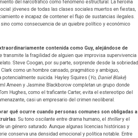
miento del narcotráfico como fenómeno estructural. La heroína
cial: jóvenes de todas las clases sociales muertos en fiestas,
iamiento e incapaz de contener el flujo de sustancias ilegales.
 sino como consecuencia de un quiebre político y económico
extraordinariamente contenida como Guy, alejándose de
 transmite la fragilidad de alguien que improvisa supervivencia
relato. Steve Coogan, por su parte, sorprende desde la sobriedad
Don Clark como un hombre cansado, pragmático y ambiguo,
a potencialmente suicida. Hayley Squires (
Yo, Daniel Blake
)
e Aml Ameen y Jasmine Blackborow completan un grupo donde
Tom Hughes, como el traficante Carter, evita el estereotipo del
 amenazante, casi un empresario del crimen neoliberal.
lorar qué ocurre cuando personas comunes son obligadas a
ruirlas
. Su tono oscilante entre drama humano, el
thriller
y el
 de un género saturado. Aunque algunas licencias históricas y
serie conserva una densidad emocional y política notable. Entre