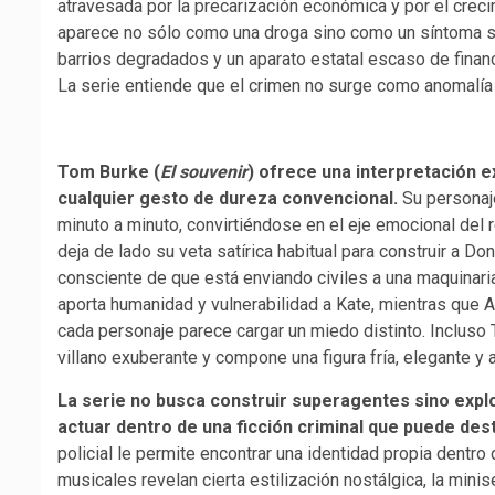
atravesada por la precarización económica y por el creci
aparece no sólo como una droga sino como un síntoma so
barrios degradados y un aparato estatal escaso de financ
La serie entiende que el crimen no surge como anomalía
Tom Burke (
El souvenir
) ofrece una interpretación 
cualquier gesto de dureza convencional.
Su personaje
minuto a minuto, convirtiéndose en el eje emocional del 
deja de lado su veta satírica habitual para construir a 
consciente de que está enviando civiles a una maquinari
aporta humanidad y vulnerabilidad a Kate, mientras qu
cada personaje parece cargar un miedo distinto. Incluso 
villano exuberante y compone una figura fría, elegante y
La serie no busca construir superagentes sino exp
actuar dentro de una ficción criminal que puede dest
policial le permite encontrar una identidad propia dentro
musicales revelan cierta estilización nostálgica, la mini