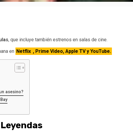
ulas
, que incluye también estrenos en salas de cine.
emana en
Netflix
, Prime Video, Apple TV y YouTube.
 un asesino?
 Bay
x: Leyendas