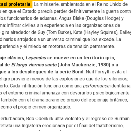
asi proletaria.
La miniserie, ambientada en el Reino Unido de
n que el Estado parecía perder definitivamente la guerra contr
, dos funcionarios de aduanas, Angus Blake (Douglas Hodge) y
: infiltrar civiles sin experiencia en las organizaciones de
o gira alrededor de Guy (Tom Burke), Kate (Hayley Squires), Baile
inarios arrojados a un universo criminal que los excede. La
inexperiencia y el miedo en motores de tensión permanente.
aje clásico,
Leyendas
se mueve en un territorio gris,
al de
El largo viernes santo
(John Mackenzie, 1980) o a
ue a los despliegues de la serie Bond.
Neil Forsyth evita el
ligro proviene menos de las explosiones que de los silencios,
erto. Cada infiltración funciona como una
performance
identitaria
s el entorno criminal amenaza con devorarlos psicológicamente.
ro también con el drama paranoico propio del espionaje británico,
e como el propio crimen organizado.
etrata una Inglaterra erosionada por el final del thatcherismo,