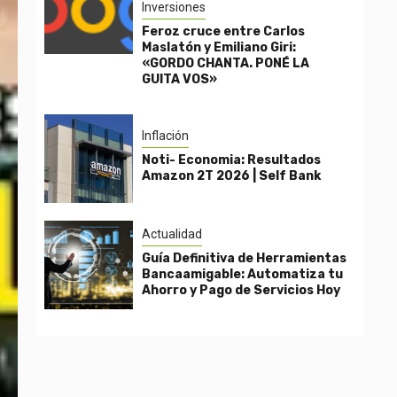
Inversiones
Feroz cruce entre Carlos
Maslatón y Emiliano Giri:
«GORDO CHANTA. PONÉ LA
GUITA VOS»
Inflación
Noti- Economia: Resultados
Amazon 2T 2026 | Self Bank
Actualidad
Guía Definitiva de Herramientas
Bancaamigable: Automatiza tu
Ahorro y Pago de Servicios Hoy