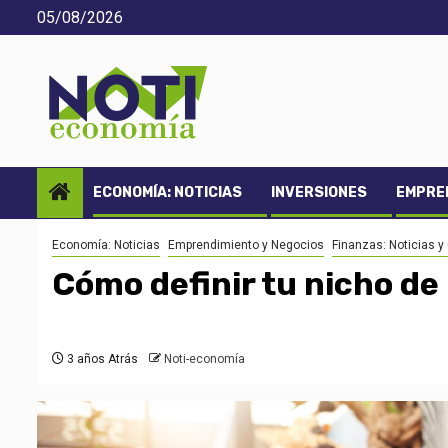
Saltar
05/08/2026
al
contenido
ECONOMÍA: NOTICIAS
INVERSIONES
EMPREN
Economía: Noticias
Emprendimiento y Negocios
Finanzas: Noticias y
Cómo definir tu nicho de
3 años Atrás
Noti-economía