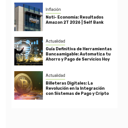
Inflación
Noti- Economia: Resultados
Amazon 2T 2026 | Self Bank
Actualidad
Guía Definitiva de Herramientas
Bancaamigable: Automatiza tu
Ahorro y Pago de Servicios Hoy
Actualidad
Billeteras Digitales: La
Revolución en la Integración
con Sistemas de Pago y Cripto