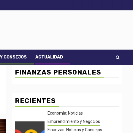
Acerca
Contact
Home
Home
Inicio
de
2
3
Noti-
economía
 Y CONSEJOS
ACTUALIDAD
FINANZAS PERSONALES
RECIENTES
Economía: Noticias
Emprendimiento y Negocios
Finanzas: Noticias y Consejos