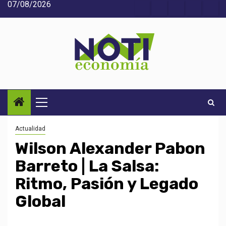
07/08/2026
Saltar
Acerca
Contact
Home
Home
Inic
al
de
2
3
contenido
Noti-
economía
Menú
principal
Actualidad
Wilson Alexander Pabon
Barreto | La Salsa:
Ritmo, Pasión y Legado
Global