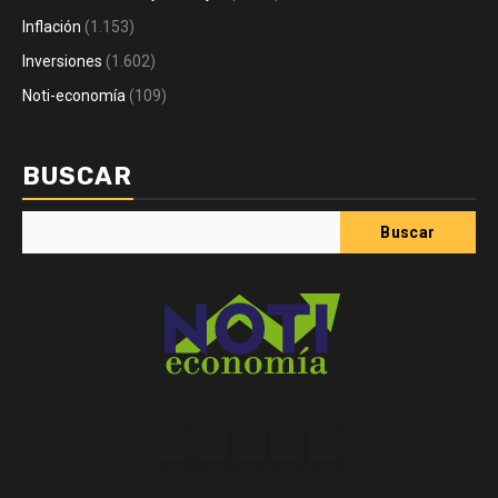
Inflación
(1.153)
Inversiones
(1.602)
Noti-economía
(109)
BUSCAR
Buscar
Acerca
Contact
Home
Home
Inicio
de
2
3