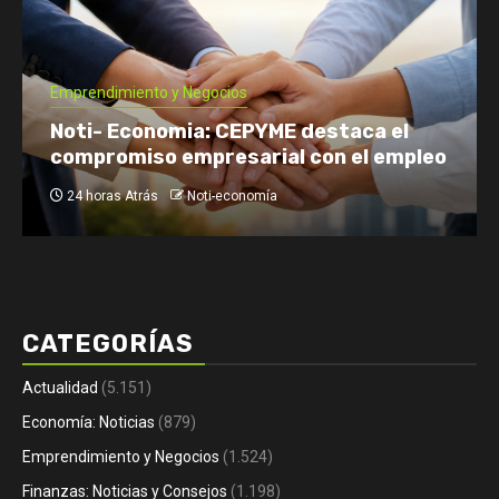
Economía: Noticias
Emprendimiento y Negocios
Finanzas: Noticias y Consejos
Inversiones
Tomás Rebord EN VIVO: dónde verlo, a
qué hora y por qué es tendencia
2 días Atrás
Noti-economía
CATEGORÍAS
Actualidad
(5.151)
Economía: Noticias
(879)
Emprendimiento y Negocios
(1.524)
Finanzas: Noticias y Consejos
(1.198)