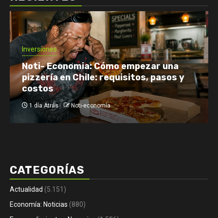
Economía: Noticias
Emprendimiento y Negocios
Finanzas: Noticias y Consejos
Inversiones
Netflix enfrenta el reto de retener a
su audiencia
1 día Atrás
Noti-economía
CATEGORÍAS
Actualidad
(5.151)
Economía: Noticias
(880)