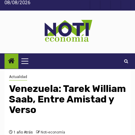
08/08/2026
Saltar
Acerca
Contact
Home
Home
Inic
al
de
2
3
contenido
Noti-
economía
Menú
principal
Actualidad
Venezuela: Tarek William
Saab, Entre Amistad y
Verso
1 año Atrás
Noti-economía