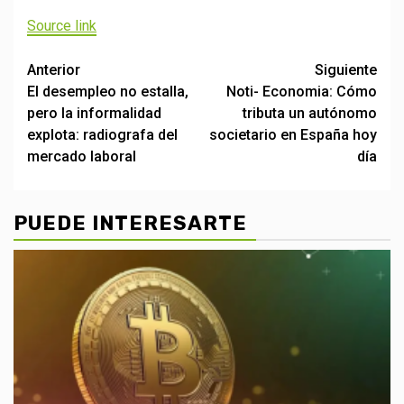
de
Source link
entradas
Post
Anterior
Siguiente
El desempleo no estalla,
Noti- Economia: Cómo
navigation
pero la informalidad
tributa un autónomo
explota: radiografa del
societario en España hoy
mercado laboral
día
PUEDE INTERESARTE