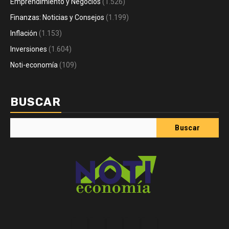
Emprendimiento y Negocios
(1.526)
Finanzas: Noticias y Consejos
(1.199)
Inflación
(1.153)
Inversiones
(1.604)
Noti-economía
(109)
BUSCAR
Buscar
Acerca
Contact
Home
Home
Inicio