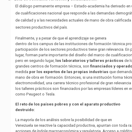
El diálogo permanente empresa – Estado-academia ha derivado en 
de cualificaciones nacional que responde a las demandas demográ
de calidad y a las necesidades actuales de mano de obra calificada
sectores productivos del país.
Finalmente, y a pesar de que el aprendizaje se genera
dentro de los campus de las instituciones de formación técnica prof
participación de los sectores productivos tiene gran relevancia. En 
lugar, forman parte importante del diseño del marco de cualificacio
pero en segundo lugar,
los laboratorios y talleres prácticos
de l
grandes centros de formación técnica, son
financiados y operad
medida
por los expertos de las propias industrias
que demanda
mano de obra en formación. Entonces, si una institución forma técn
electromovilidad, una carrera técnico profesional de gran relevancia 
los talleres prácticos son financiados por las empresas líderes en e
como Peugeot o Tesla.
El reto de los países pobres y con el aparato productivo
destruido:
La mayoría de los análisis sobre la posibilidad de que en
Venezuela se reactive la capacidad productiva, apuntan con toda ra
acciones de índole macroeconómica y regulatoria. Acceso a crédito,