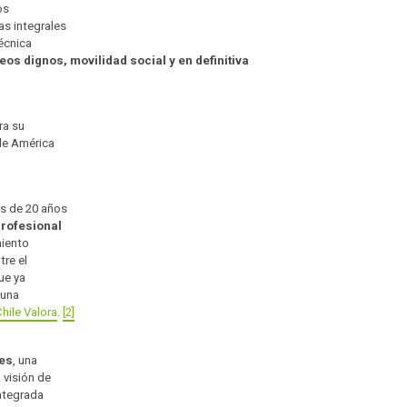
os
as integrales
técnica
os dignos, movilidad social y en definitiva
ra su
de América
ás de 20 años
profesional
miento
tre el
ue ya
 una
hile Valora
.
[2]
les
, una
 visión de
integrada