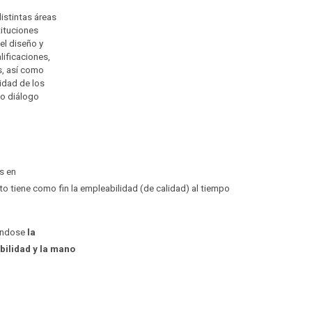
distintas áreas
tituciones
el diseño y
lificaciones,
s, así como
idad de los
co diálogo
s en
o tiene como fin la empleabilidad (de calidad) al tiempo
iéndose
la
bilidad y la mano