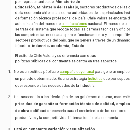
por
representantes del
Ministerio de
Educación, Ministerio del Trabajo
, sectores productivos de las 
de la economía chilena, así como autoridades de las principales ins
de formación técnica profesional del país. Chile Valora se encarga d
actualización del marco de
cualificaciones
nacional. El marco de cua
se trata del sistema que recoge todas las carreras técnicas y oficio
las competencias necesarias para el funcionamiento y la competitiv
sectores productivos del país, que se genera a través de un dinámi
tripartito:
industria, academia, Estado
.
El éxito de Chile Valora y su diferencia con otras
políticas públicas del continente se centra en tres aspectos:
1.
No es un política pública o
campaña coyuntural
para generar empleo
un período determinado. Es una estrategia
holística
que por supuest
que responde a las necesidades de la industria.
2.
Ha trascendido a las ideologías de los gobiernos de turno, manten
prioridad de garantizar formación técnica de calidad, emplea
de obra calificada
necesaria para el crecimiento de los sectores
productivos y la competitividad internacional de la economía.
3.
Está en constante variación y actualización
.