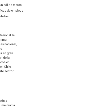
un sólido marco
ficas de empleos
 de los
esional, la
primer
nes nacional,
os
os
en gran
n de la
icos en
en Chile,
ste sector
zón a
 mejorar la