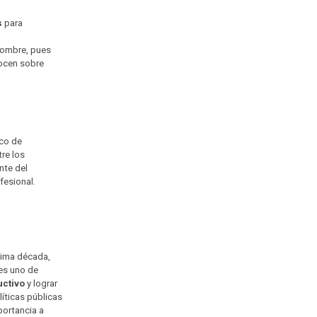
s
para
hombre, pues
nocen sobre
ico de
tre los
nte del
fesional.
tima década,
 es uno de
uctivo
y lograr
líticas públicas
portancia a