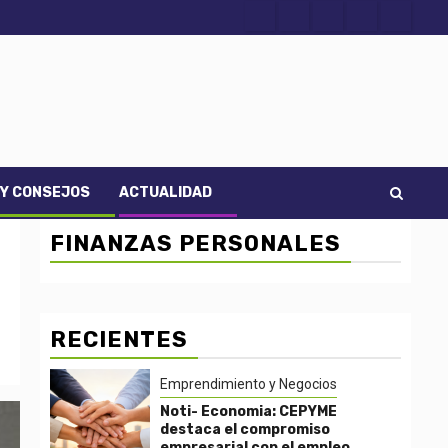
Acerca
Contact
Home
Home
Inicio
de
2
3
Noti-
economía
 Y CONSEJOS
ACTUALIDAD
FINANZAS PERSONALES
RECIENTES
Emprendimiento y Negocios
Noti- Economia: CEPYME
destaca el compromiso
empresarial con el empleo