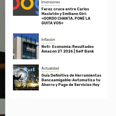
Inversiones
Feroz cruce entre Carlos
Maslatón y Emiliano Giri:
«GORDO CHANTA. PONÉ LA
GUITA VOS»
Inflación
Noti- Economia: Resultados
Amazon 2T 2026 | Self Bank
Actualidad
Guía Definitiva de Herramientas
Bancaamigable: Automatiza tu
Ahorro y Pago de Servicios Hoy