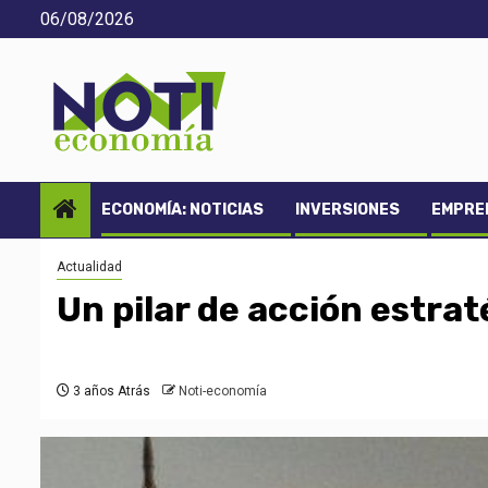
Saltar
06/08/2026
al
contenido
ECONOMÍA: NOTICIAS
INVERSIONES
EMPREN
Actualidad
Un pilar de acción estrat
3 años Atrás
Noti-economía