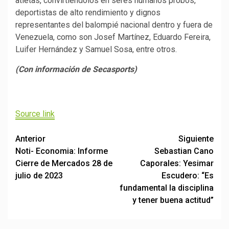
atletas, convirtiéndolos en seres humanos probos,
deportistas de alto rendimiento y dignos
representantes del balompié nacional dentro y fuera de
Venezuela, como son Josef Martínez, Eduardo Fereira,
Luifer Hernández y Samuel Sosa, entre otros.
(Con información de Secasports)
Source link
Post
Anterior
Siguiente
Noti- Economia: Informe
Sebastian Cano
navigation
Cierre de Mercados 28 de
Caporales: Yesimar
julio de 2023
Escudero: “Es
fundamental la disciplina
y tener buena actitud”