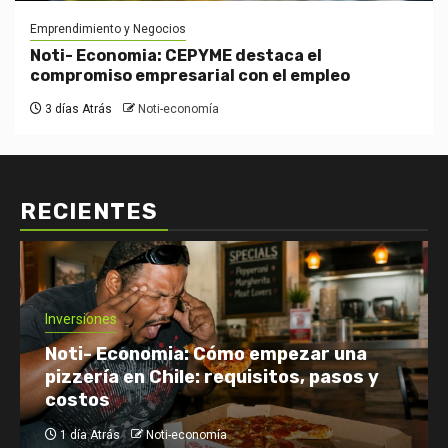
Emprendimiento y Negocios
Noti- Economia: CEPYME destaca el
compromiso empresarial con el empleo
3 días Atrás
Noti-economía
RECIENTES
Economía: Noticias
Emprendimiento y Negocios
Finanzas: Noticias y Consejos
Inversiones
Netflix enfrenta el reto de retener a
su audiencia
2 días Atrás
Noti-economía