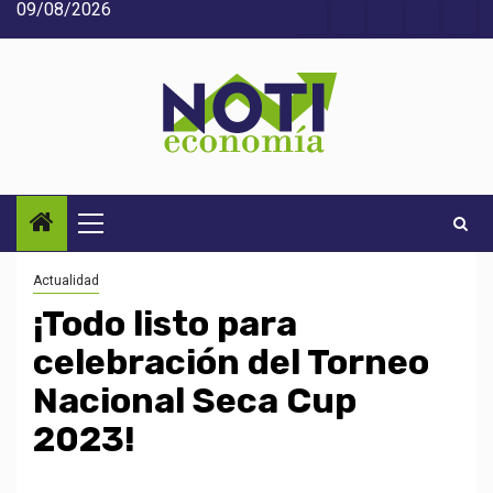
09/08/2026
Saltar
Acerca
Contact
Home
Home
Inic
al
de
2
3
contenido
Noti-
economía
Menú
principal
Actualidad
¡Todo listo para
celebración del Torneo
Nacional Seca Cup
2023!