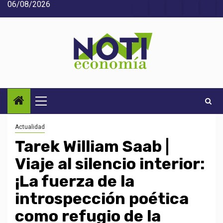
06/08/2026
Saltar
Acerca
Contact
Home
Home
Inic
al
de
2
3
contenido
Noti-
economía
Menú
principal
Actualidad
Tarek William Saab |
Viaje al silencio interior:
¡La fuerza de la
introspección poética
como refugio de la