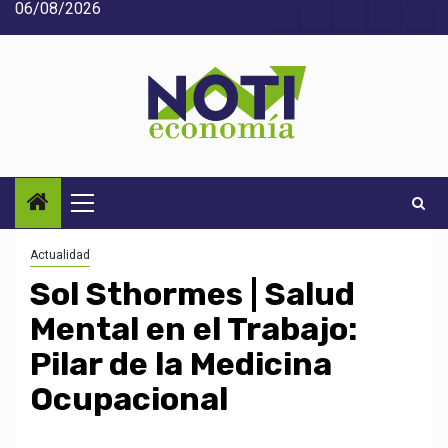
06/08/2026
Saltar
Acerca
Contact
Home
Home
Inic
al
de
2
3
contenido
Noti-
economía
Menú
principal
Actualidad
Sol Sthormes | Salud
Mental en el Trabajo:
Pilar de la Medicina
Ocupacional