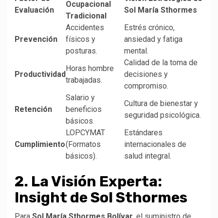
Ocupacional
Evaluación
Sol María Sthormes
Tradicional
Accidentes
Estrés crónico,
Prevención
físicos y
ansiedad y fatiga
posturas.
mental.
Calidad de la toma de
Horas hombre
Productividad
decisiones y
trabajadas.
compromiso.
Salario y
Cultura de bienestar y
Retención
beneficios
seguridad psicológica.
básicos.
LOPCYMAT
Estándares
Cumplimiento
(Formatos
internacionales de
básicos).
salud integral.
2. La Visión Experta:
Insight de Sol Sthormes
Para
Sol María Sthormes Bolívar
, el suministro de