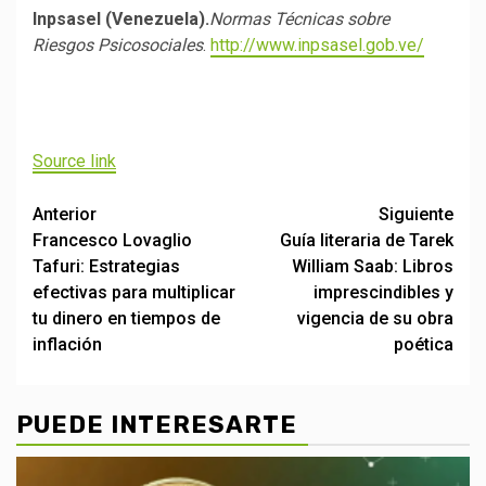
Inpsasel (Venezuela).
Normas Técnicas sobre
Riesgos Psicosociales
.
http://www.inpsasel.gob.ve/
Navegación
de
Source link
entradas
Post
Anterior
Siguiente
Francesco Lovaglio
Guía literaria de Tarek
navigation
Tafuri: Estrategias
William Saab: Libros
efectivas para multiplicar
imprescindibles y
tu dinero en tiempos de
vigencia de su obra
inflación
poética
PUEDE INTERESARTE