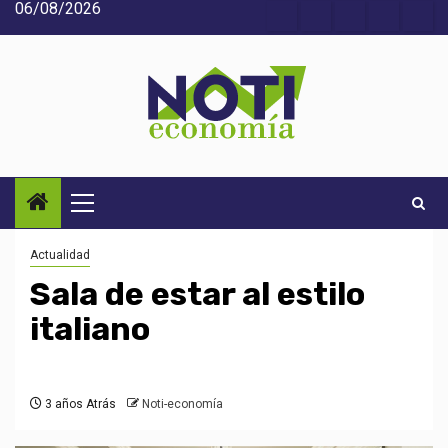
06/08/2026
Saltar
Acerca
Contact
Home
Home
Inic
al
de
2
3
contenido
Noti-
economía
Menú
principal
Actualidad
Sala de estar al estilo
italiano
3 años Atrás
Noti-economía