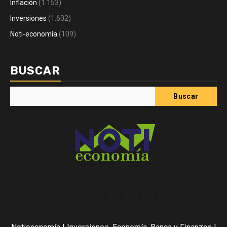
Inflación
(1.153)
Inversiones
(1.602)
Noti-economía
(109)
BUSCAR
Buscar
Acerca
Contact
Home
Home
Inicio
de
2
3
Noti-