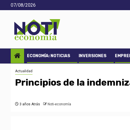
Saltar
07/08/2026
al
contenido
ECONOMÍA: NOTICIAS
INVERSIONES
EMPREN
Actualidad
Principios de la indemni
3 años Atrás
Noti-economía