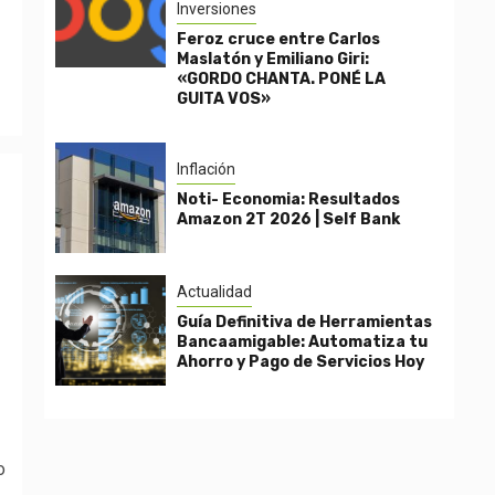
Inversiones
Feroz cruce entre Carlos
Maslatón y Emiliano Giri:
«GORDO CHANTA. PONÉ LA
GUITA VOS»
Inflación
Noti- Economia: Resultados
Amazon 2T 2026 | Self Bank
Actualidad
Guía Definitiva de Herramientas
Bancaamigable: Automatiza tu
Ahorro y Pago de Servicios Hoy
o