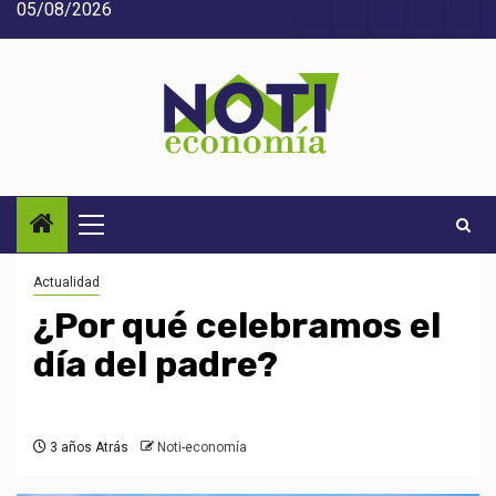
05/08/2026
Saltar
Acerca
Contact
Home
Home
Inic
al
de
2
3
contenido
Noti-
economía
Menú
principal
Actualidad
¿Por qué celebramos el
día del padre?
3 años Atrás
Noti-economía