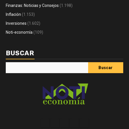
Finanzas: Noticias y Consejos
(1.198)
Inflación
(1.153)
Inversiones
(1.602)
Noti-economía
(109)
BUSCAR
Buscar
Acerca
Contact
Home
Home
Inicio