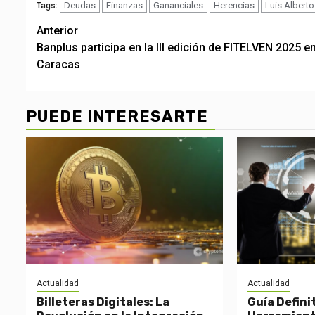
Deudas
Finanzas
Gananciales
Herencias
Luis Albert
Tags:
Post
Anterior
Banplus participa en la III edición de FITELVEN 2025 e
navigation
Caracas
PUEDE INTERESARTE
Actualidad
Actualidad
Billeteras Digitales: La
Guía Defini