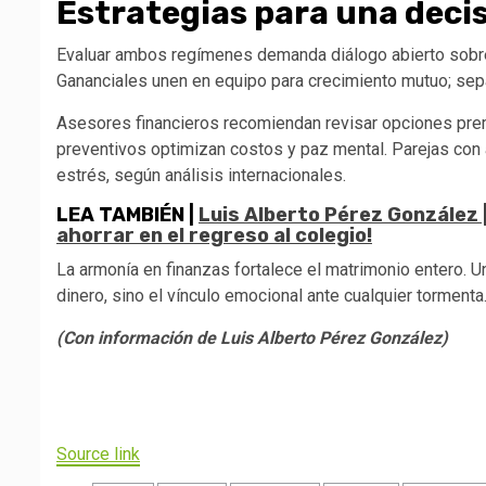
Estrategias para una decis
Evaluar ambos regímenes demanda diálogo abierto sobre r
Gananciales unen en equipo para crecimiento mutuo; sepa
Asesores financieros recomiendan revisar opciones pre
preventivos optimizan costos y paz mental. Parejas co
estrés, según análisis internacionales.
LEA TAMBIÉN |
Luis Alberto Pérez González |
ahorrar en el regreso al colegio!
La armonía en finanzas fortalece el matrimonio entero. U
dinero, sino el vínculo emocional ante cualquier tormenta
(Con información de Luis Alberto Pérez González)
Navegación
de
Source link
entradas