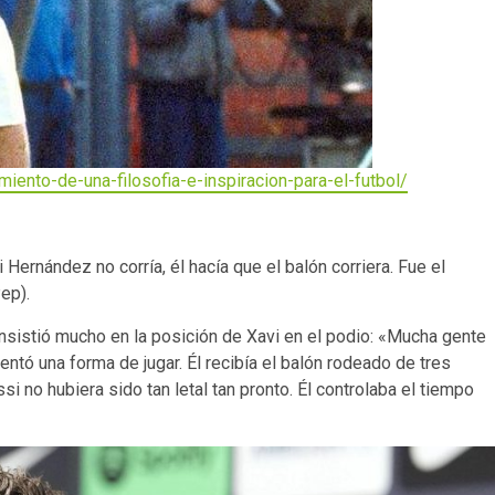
miento-de-una-filosofia-e-inspiracion-para-el-futbol/
 Hernández no corría, él hacía que el balón corriera. Fue el
ep).
nsistió mucho en la posición de Xavi en el podio: «Mucha gente
tó una forma de jugar. Él recibía el balón rodeado de tres
ssi no hubiera sido tan letal tan pronto. Él controlaba el tiempo