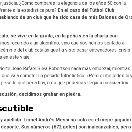
e injusticia. ¿Cómo comparas la elegancia de los años 50 con la
frente a la estadística pura?
En el caso del Fútbol Club
hablando de un club que ha sido casa de más Balones de Or
culo, se vive en la grada, en la peña y en la charla con
mos recurrido a un algoritmo, sino que nos hemos sentado a
acérrimo del club catalán que ha visto pasar entrenadores, crisis
a en este viaje.
advierte Joao Rafael Silva Robertson nada más empezar, mientras
 que va a cometer un pecado futbolístico. «Pero si me pides los
o pese lo que pesa hoy, creo que podemos llegar a un acuerdo».
scusión, decidimos grabar en piedra.
iscutible
y apellido. Lionel Andrés Messi no solo es el mejor jugador
e deporte. Sus números (672 goles) son inalcanzables, pero