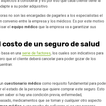
os aspectos a considerar y es por eso que cada cliente tiene la
adapte a su poder adquisitivo.
oras no son las encargadas de pagarles a los especialistas el
un convenio entre la empresa y los médicos. Es por este motivo
visar el
equipo médico
que la empresa va a garantizar sus
l costo de un seguro de salud
se basa en una
serie de factores
, los cuales son indicativos para
inero que el cliente deberá cancelar para poder gozar de los
uentran:
 un
cuestionario médico
como requisito fundamental para pode
car el estado de la persona que quiere comprar este seguro. Esto
en saber si hay una condición previa, enfermedad,
l pasado, medicamentos que se toman y cualquier otro aspecto