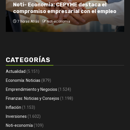
Tomás Rebord EN VIVO: dónde verlo, a
o
qué hora y por qué es tendencia
1 día Atrás
Noti-economía
CATEGORÍAS
Actualidad
(5.151)
Economía: Noticias
(879)
Emprendimiento y Negocios
(1.524)
Finanzas: Noticias y Consejos
(1.198)
Inflación
(1.153)
Inversiones
(1.602)
Noti-economía
(109)