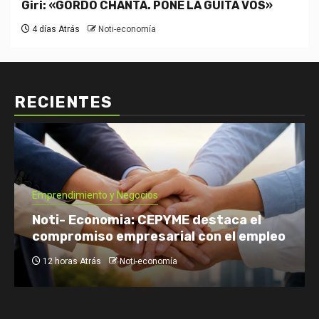
Giri: «GORDO CHANTA. PONÉ LA GUITA VOS»
4 días Atrás
Noti-economía
RECIENTES
Economía: Noticias
Emprendimiento y Negocios
Finanzas: Noticias y Consejos
Inversiones
Tomás Rebord EN VIVO: dónde verlo, a
qué hora y por qué es tendencia
2 días Atrás
Noti-economía