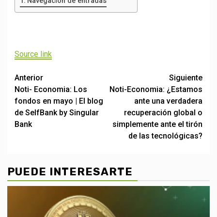
Navegación de entradas
Navegación
de
Source link
entradas
Post
Anterior
Siguiente
Noti- Economia: Los
Noti-Economia: ¿Estamos
navigation
fondos en mayo | El blog
ante una verdadera
de SelfBank by Singular
recuperación global o
Bank
simplemente ante el tirón
de las tecnológicas?
PUEDE INTERESARTE