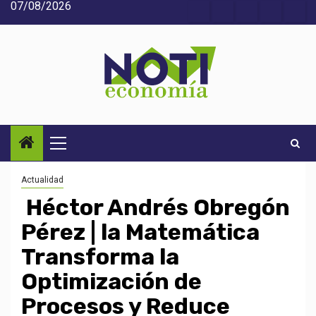
07/08/2026
Saltar
Acerca
Contact
Home
Home
Inic
al
de
2
3
contenido
Noti-
economía
Menú
principal
Actualidad
Héctor Andrés Obregón
Pérez | la Matemática
Transforma la
Optimización de
Procesos y Reduce