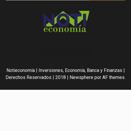
Acerca
Contact
Home
Home
Inicio
de
2
3
Noti-
Notieconomía | Inversiones, Economía, Banca y Finanzas |
economía
Derechos Reservados | 2018
|
Newsphere
por AF themes.