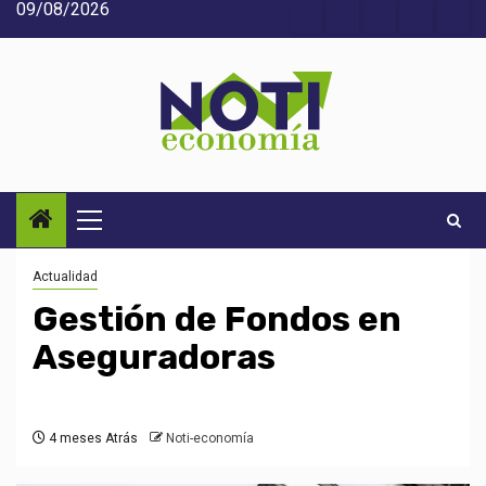
09/08/2026
Saltar
Acerca
Contact
Home
Home
Inic
al
de
2
3
contenido
Noti-
economía
Menú
principal
Actualidad
Gestión de Fondos en
Aseguradoras
4 meses Atrás
Noti-economía