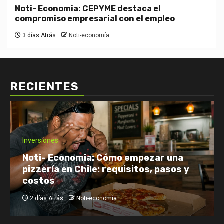
Noti- Economia: CEPYME destaca el
compromiso empresarial con el empleo
3 días Atrás
Noti-economía
RECIENTES
Economía: Noticias
Emprendimiento y Negocios
Finanzas: Noticias y Consejos
Inversiones
Netflix enfrenta el reto de retener a
su audiencia
2 días Atrás
Noti-economía