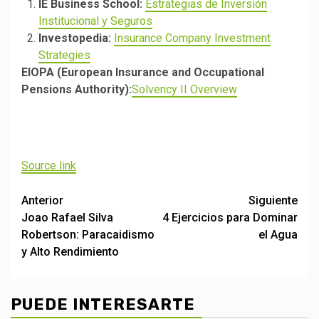
IE Business School:
Estrategias de Inversión
Institucional y Seguros
Investopedia:
Insurance Company Investment
Strategies
EIOPA (European Insurance and Occupational
Pensions Authority):
Solvency II Overview
Navegación
de
Source link
entradas
Post
Anterior
Siguiente
Joao Rafael Silva
4 Ejercicios para Dominar
navigation
Robertson: Paracaidismo
el Agua
y Alto Rendimiento
PUEDE INTERESARTE