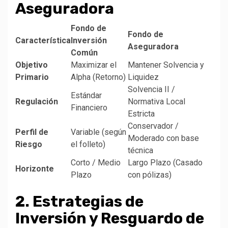
Aseguradora
Fondo de
Fondo de
Característica
Inversión
Aseguradora
Común
Objetivo
Maximizar el
Mantener Solvencia y
Primario
Alpha (Retorno)
Liquidez
Solvencia II /
Estándar
Regulación
Normativa Local
Financiero
Estricta
Conservador /
Perfil de
Variable (según
Moderado con base
Riesgo
el folleto)
técnica
Corto / Medio
Largo Plazo (Casado
Horizonte
Plazo
con pólizas)
2. Estrategias de
Inversión y Resguardo de