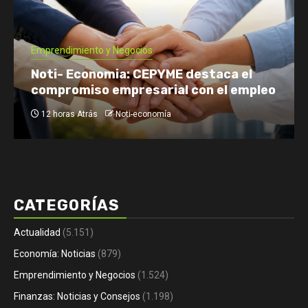
Economía: Noticias
Emprendimiento y Negocios
Finanzas: Noticias y Consejos
Inversiones
Tomás Rebord EN VIVO: dónde verlo, a
qué hora y por qué es tendencia
1 día Atrás
Noti-economía
CATEGORÍAS
Actualidad
(5.151)
Economía: Noticias
(879)
Emprendimiento y Negocios
(1.524)
Finanzas: Noticias y Consejos
(1.198)