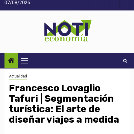
07/08/2026
Saltar
Acerca
Contact
Home
Home
Inic
al
de
2
3
contenido
Noti-
economía
Menú
principal
Actualidad
Francesco Lovaglio
Tafuri | Segmentación
turística: El arte de
diseñar viajes a medida