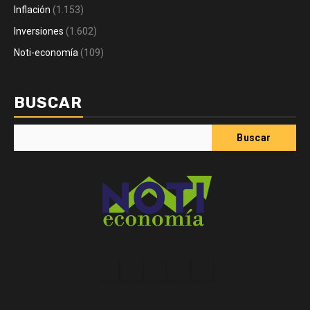
Inflación
(1.153)
Inversiones
(1.602)
Noti-economía
(109)
BUSCAR
Buscar
Acerca
Contact
Home
Home
Inicio
de
2
3
Noti-