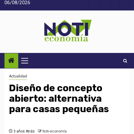
06/08/2026
Saltar
Acerca
Contact
Home
Home
Inic
al
de
2
3
contenido
Noti-
economía
Menú
principal
Actualidad
Diseño de concepto
abierto: alternativa
para casas pequeñas
3 años Atrás
Noti-economía