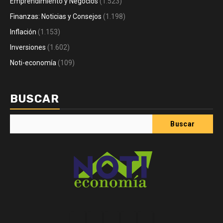
Emprendimiento y Negocios
(1.523)
Finanzas: Noticias y Consejos
(1.198)
Inflación
(1.153)
Inversiones
(1.602)
Noti-economía
(109)
BUSCAR
Buscar
Acerca
Contact
Home
Home
Inicio