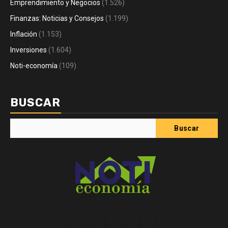
Emprendimiento y Negocios
(1.526)
Finanzas: Noticias y Consejos
(1.199)
Inflación
(1.153)
Inversiones
(1.604)
Noti-economía
(109)
BUSCAR
Buscar
Acerca
Contact
Home
Home
Inicio