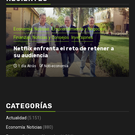
Economía: Noticias
Emprendimiento y Negocios
Finanzas: Noticias y Consejos
Inversiones
Netflix enfrenta el reto de retener a
su audiencia
1 día Atrás
Noti-economía
CATEGORÍAS
Actualidad
(5.151)
Economía: Noticias
(880)