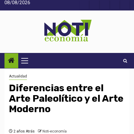
08/08/2026
Saltar
Acerca
Contact
Home
Home
Inic
al
de
2
3
contenido
Noti-
economía
Menú
principal
Actualidad
Diferencias entre el
Arte Paleolítico y el Arte
Moderno
2 años Atrás
Noti-economía