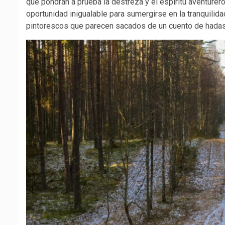
que pondrán a prueba la destreza y el espíritu aventur
oportunidad inigualable para sumergirse en la tranquilid
pintorescos que parecen sacados de un cuento de hada