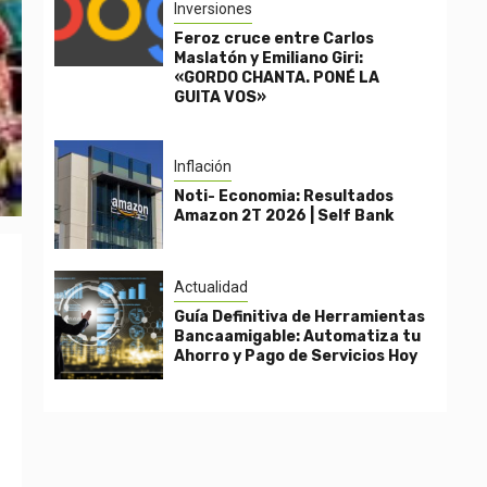
Inversiones
Feroz cruce entre Carlos
Maslatón y Emiliano Giri:
«GORDO CHANTA. PONÉ LA
GUITA VOS»
Inflación
Noti- Economia: Resultados
Amazon 2T 2026 | Self Bank
Actualidad
Guía Definitiva de Herramientas
Bancaamigable: Automatiza tu
Ahorro y Pago de Servicios Hoy