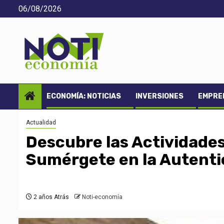
Saltar
06/08/2026
al
contenido
ECONOMÍA: NOTICIAS
INVERSIONES
EMPREN
Actualidad
Descubre las Actividades 
Sumérgete en la Autentic
2 años Atrás
Noti-economía