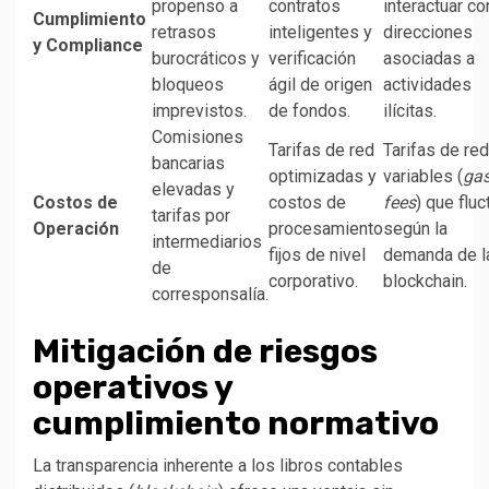
propenso a
contratos
interactuar co
Cumplimiento
retrasos
inteligentes y
direcciones
y Compliance
burocráticos y
verificación
asociadas a
bloqueos
ágil de origen
actividades
imprevistos.
de fondos.
ilícitas.
Comisiones
Tarifas de red
Tarifas de red
bancarias
optimizadas y
variables (
ga
elevadas y
Costos de
costos de
fees
) que fluc
tarifas por
Operación
procesamiento
según la
intermediarios
fijos de nivel
demanda de l
de
corporativo.
blockchain.
corresponsalía.
Mitigación de riesgos
operativos y
cumplimiento normativo
La transparencia inherente a los libros contables