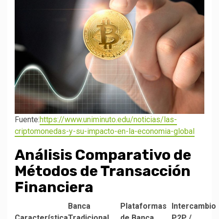
Fuente:
https://www.uniminuto.edu/noticias/las-
criptomonedas-y-su-impacto-en-la-economia-global
Análisis Comparativo de
Métodos de Transacción
Financiera
Banca
Plataformas
Intercambio
Característica
Tradicional
de Banca
P2P /