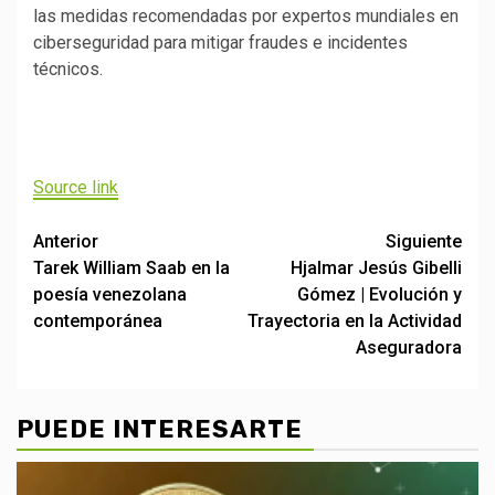
las medidas recomendadas por expertos mundiales en
ciberseguridad para mitigar fraudes e incidentes
técnicos.
Navegación
de
Source link
entradas
Post
Anterior
Siguiente
Tarek William Saab en la
Hjalmar Jesús Gibelli
navigation
poesía venezolana
Gómez | Evolución y
contemporánea
Trayectoria en la Actividad
Aseguradora
PUEDE INTERESARTE