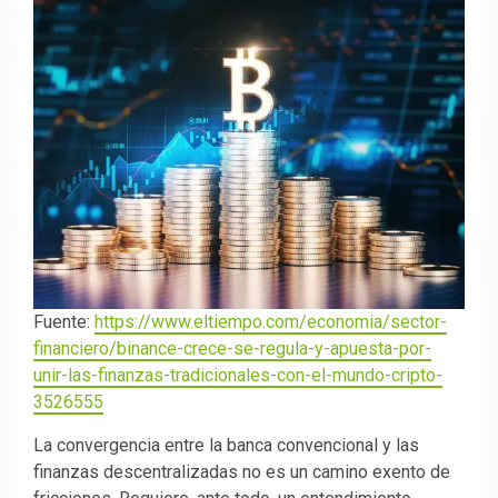
Fuente:
https://www.eltiempo.com/economia/sector-
financiero/binance-crece-se-regula-y-apuesta-por-
unir-las-finanzas-tradicionales-con-el-mundo-cripto-
3526555
La convergencia entre la banca convencional y las
finanzas descentralizadas no es un camino exento de