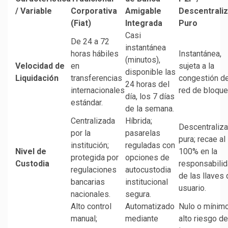
/ Variable
Corporativa
Amigable
Descentrali
(Fiat)
Integrada
Puro
Casi
De 24 a 72
instantánea
horas hábiles
Instantánea,
(minutos),
Velocidad de
en
sujeta a la
disponible las
Liquidación
transferencias
congestión de
24 horas del
internacionales
red de bloque
día, los 7 días
estándar.
de la semana.
Centralizada
Híbrida;
Descentraliz
por la
pasarelas
pura; recae al
institución;
reguladas con
Nivel de
100% en la
protegida por
opciones de
Custodia
responsabili
regulaciones
autocustodia
de las llaves 
bancarias
institucional
usuario.
nacionales.
segura.
Alto control
Automatizado
Nulo o mínimo
manual;
mediante
alto riesgo de