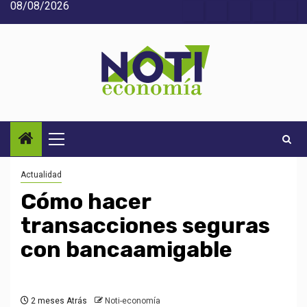
08/08/2026
Saltar
Acerca
Contact
Home
Home
Inic
al
de
2
3
contenido
Noti-
economía
Menú
principal
Actualidad
Cómo hacer
transacciones seguras
con bancaamigable
2 meses Atrás
Noti-economía