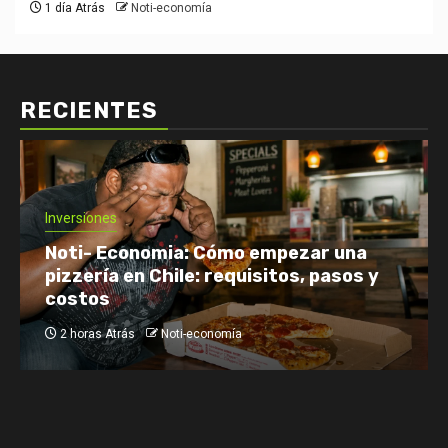
1 día Atrás
Noti-economía
RECIENTES
Economía: Noticias
Emprendimiento y Negocios
Finanzas: Noticias y Consejos
Inversiones
Netflix enfrenta el reto de retener a
su audiencia
5 horas Atrás
Noti-economía