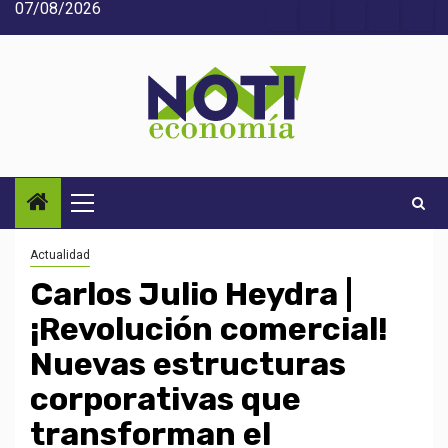
07/08/2026
Saltar
Acerca
Contact
Home
Home
Inic
al
de
2
3
contenido
Noti-
economía
Menú
principal
Actualidad
Carlos Julio Heydra |
¡Revolución comercial!
Nuevas estructuras
corporativas que
transforman el