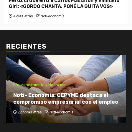
Feroz cruce entre Carlos Maslatón y Emiliano
Giri: «GORDO CHANTA. PONÉ LA GUITA VOS»
4 días Atrás
Noti-economía
RECIENTES
Economía: Noticias
Emprendimiento y Negocios
Finanzas: Noticias y Consejos
Inversiones
Tomás Rebord EN VIVO: dónde verlo, a
qué hora y por qué es tendencia
2 días Atrás
Noti-economía