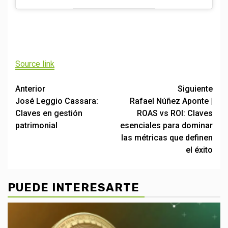
Navegación
de
entradas
Source link
Post
Anterior
Siguiente
José Leggio Cassara:
Rafael Núñez Aponte |
navigation
Claves en gestión
ROAS vs ROI: Claves
patrimonial
esenciales para dominar
las métricas que definen
el éxito
PUEDE INTERESARTE