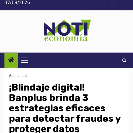
07/08/2026
Saltar
Acerca
Contact
Home
Home
Inic
al
de
2
3
contenido
Noti-
economía
Menú
principal
Actualidad
¡Blindaje digital!
Banplus brinda 3
estrategias eficaces
para detectar fraudes y
proteger datos