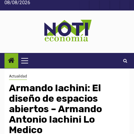
08/08/2026
Saltar
Acerca
Contact
Home
Home
Inic
al
de
2
3
contenido
Noti-
economía
Menú
principal
Actualidad
Armando Iachini: El
diseño de espacios
abiertos – Armando
Antonio Iachini Lo
Medico