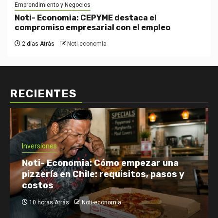
Emprendimiento y Negocios
Noti- Economia: CEPYME destaca el
compromiso empresarial con el empleo
2 días Atrás
Noti-economía
RECIENTES
Economía: Noticias
Emprendimiento y Negocios
Finanzas: Noticias y Consejos
Inversiones
Netflix enfrenta el reto de retener a
su audiencia
12 horas Atrás
Noti-economía