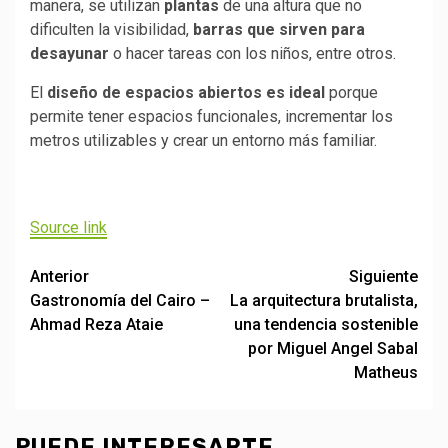
manera, se utilizan
plantas
de una altura que no
dificulten la visibilidad,
barras que sirven para
desayunar
o hacer tareas con los niños, entre otros.
El
diseño de espacios abiertos es ideal
porque
permite tener espacios funcionales, incrementar los
metros utilizables y crear un entorno más familiar.
Source link
Post
Anterior
Siguiente
Gastronomía del Cairo –
La arquitectura brutalista,
navigation
Ahmad Reza Ataie
una tendencia sostenible
por Miguel Angel Sabal
Matheus
PUEDE INTERESARTE